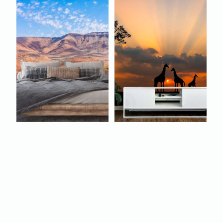
FOTOBEHANG
FOTOBEHANG
AFRIKAANSE BERGEN
AFRIKAANSE
MET ZANDWEG
GIRAFFEN BIJ
ZONSONDERGANG
€
22,95
€
22,95