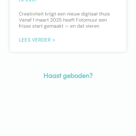
Creativiteit krijgt een nieuw digitaal thuis
Vanaf 1 maart 2025 heeft Fotomuur een
frisse start gemaakt — en dat vieren
LEES VERDER >
Haast geboden?
Maak gebruik van onze spoedservice!
Extra snel fotobehang nodig voor jouw project?
Neem dan contact met ons op en maak gebruik van
onze spoedservice. Samen bespreken we de
mogelijkheden om jouw fotobehang zo snel mogelijk
te laten stralen.
CONTACT