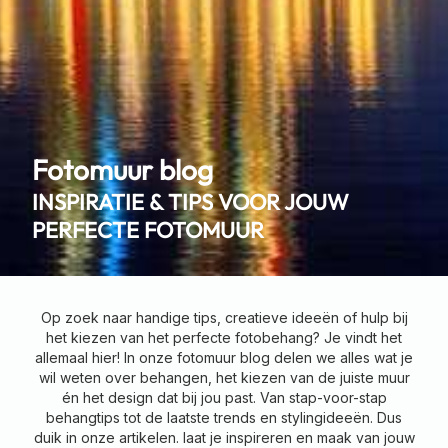
Fotomuur blog
INSPIRATIE & TIPS VOOR JOUW
PERFECTE FOTOMUUR
Op zoek naar handige tips, creatieve ideeën of hulp bij
het kiezen van het perfecte fotobehang? Je vindt het
allemaal hier! In onze fotomuur blog delen we alles wat je
wil weten over behangen, het kiezen van de juiste muur
én het design dat bij jou past. Van stap-voor-stap
behangtips tot de laatste trends en stylingideeën. Dus
duik in onze artikelen. laat je inspireren en maak van jouw