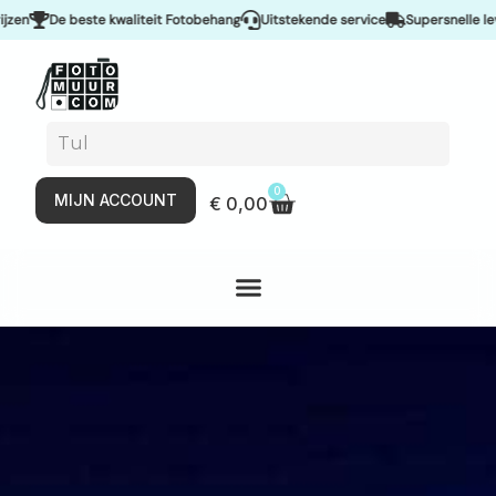
De beste kwaliteit Fotobehang
Uitstekende service
Supersnelle leveri
0
MIJN ACCOUNT
€
0,00