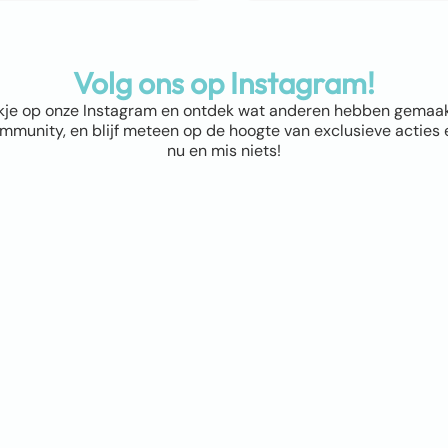
Volg ons op Instagram!
kje op onze Instagram en ontdek wat anderen hebben gemaakt! 
munity, en blijf meteen op de hoogte van exclusieve acties e
nu en mis niets!
ap
Winkel
Abstract & Grafisch
Materialen
Natuur & Landschappen
Dieren
Bloemen & Planten