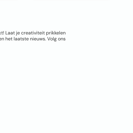
Laat je creativiteit prikkelen
n het laatste nieuws. Volg ons
Info
Leppingstraat 5A,
Linne
06 1011 8372
info@Fotomuur.com
CONTACT