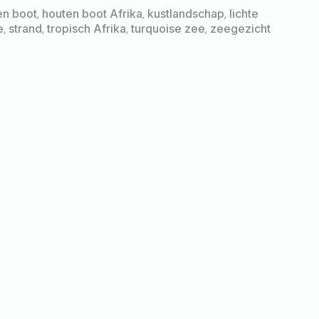
en boot
,
houten boot Afrika
,
kustlandschap
,
lichte
e
,
strand
,
tropisch Afrika
,
turquoise zee
,
zeegezicht