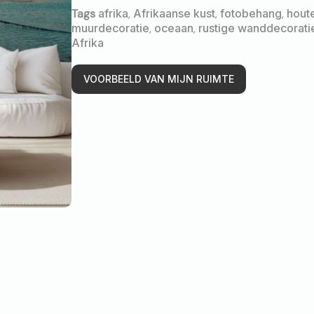
Tags
afrika
,
Afrikaanse kust
,
fotobehang
,
hout
muurdecoratie
,
oceaan
,
rustige wanddecorati
Afrika
VOORBEELD VAN MIJN RUIMTE