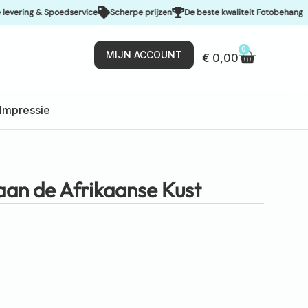
ng & Spoedservice
Scherpe prijzen
De beste kwaliteit Fotobehang
0
MIJN ACCOUNT
€
0,00
Impressie
an de Afrikaanse Kust