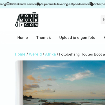
Uitstekende service
Supersnelle levering & Spoedservice
Scherpe prijzen
Home
Thema’s
Upload je eigen foto
Home
/
Wereld
/
Afrika
/ Fotobehang Houten Boot a