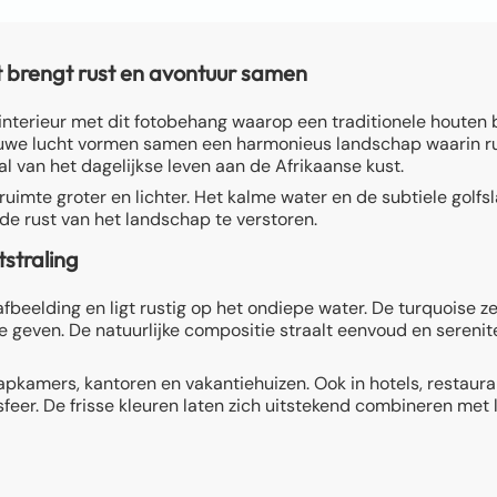
 brengt rust en avontuur samen
nterieur met dit fotobehang waarop een traditionele houten boo
lauwe lucht vormen samen een harmonieus landschap waarin ru
al van het dagelijkse leven aan de Afrikaanse kust.
ruimte groter en lichter. Het kalme water en de subtiele golfs
de rust van het landschap te verstoren.
tstraling
eelding en ligt rustig op het ondiepe water. De turquoise zee l
 geven. De natuurlijke compositie straalt eenvoud en serenit
apkamers, kantoren en vakantiehuizen. Ook in hotels, restaura
feer. De frisse kleuren laten zich uitstekend combineren met 