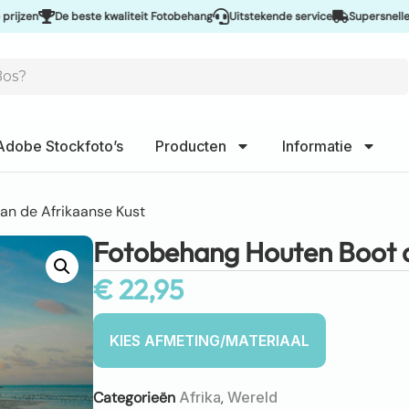
De beste kwaliteit Fotobehang
Uitstekende service
Supersnelle leveri
Adobe Stockfoto’s
Producten
Informatie
an de Afrikaanse Kust
Fotobehang Houten Boot a
€
22,95
Categorieën
Afrika
,
Wereld