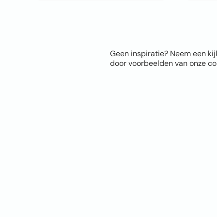
Geen inspiratie? Neem een kij
door voorbeelden van onze com
Sitem
Home
Over ons
FAQ
Blog
Thema’s