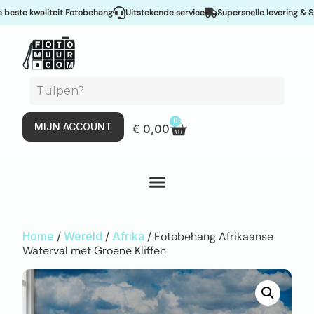
e kwaliteit Fotobehang
Uitstekende service
Supersnelle levering & Spoed
0
MIJN ACCOUNT
€
0,00
Home
/
Wereld
/
Afrika
/ Fotobehang Afrikaanse
Waterval met Groene Kliffen