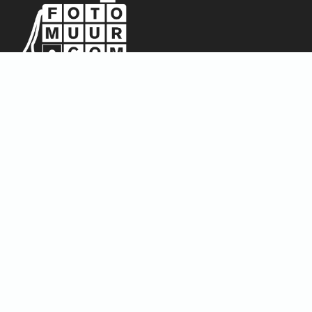
Sitemap
Home
Over ons
FAQ
Blog
Thema’s
Winkel
Abstract & Grafisch
Materialen
Natuur & Landschappen
Dieren