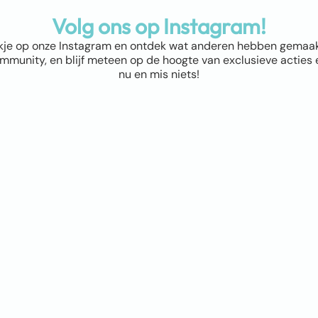
Volg ons op Instagram!
kje op onze Instagram en ontdek wat anderen hebben gemaakt! 
munity, en blijf meteen op de hoogte van exclusieve acties e
nu en mis niets!
ap
Winkel
Abstract & Grafisch
Materialen
Natuur & Landschappen
Dieren
Bloemen & Planten