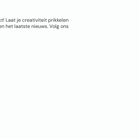
Laat je creativiteit prikkelen
n het laatste nieuws. Volg ons
Info
Leppingstraat 5A,
Linne
06 1011 8372
info@Fotomuur.com
CONTACT
Privacybeleid
Algemene voorwaarden