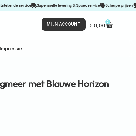
de service
Supersnelle levering & Spoedservice
Scherpe prijzen
De bes
0
MIJN ACCOUNT
€
0,00
Impressie
rgmeer met Blauwe Horizon