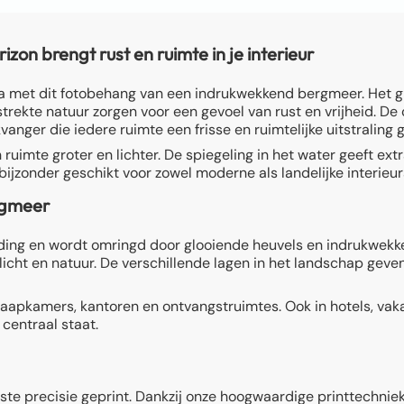
n brengt rust en ruimte in je interieur
ka met dit fotobehang van een indrukwekkend bergmeer. Het g
trekte natuur zorgen voor een gevoel van rust en vrijheid. D
anger die iedere ruimte een frisse en ruimtelijke uitstraling g
 ruimte groter en lichter. De spiegeling in het water geeft ext
ijzonder geschikt voor zowel moderne als landelijke interieur
rgmeer
ding en wordt omringd door glooiende heuvels en indrukwekke
 licht en natuur. De verschillende lagen in het landschap geve
aapkamers, kantoren en ontvangstruimtes. Ook in hotels, vakan
centraal staat.
ste precisie geprint. Dankzij onze hoogwaardige printtechniek 