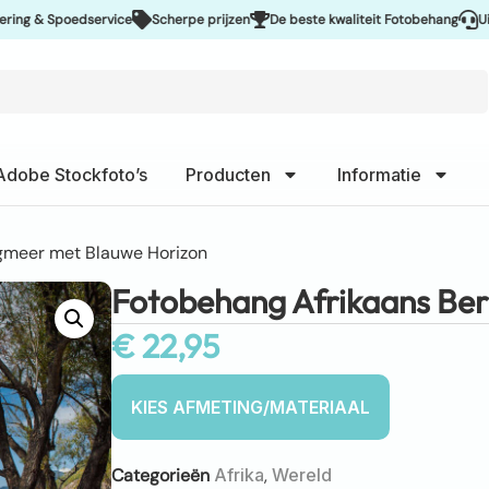
 Spoedservice
Scherpe prijzen
De beste kwaliteit Fotobehang
Uitsteken
Adobe Stockfoto’s
Producten
Informatie
gmeer met Blauwe Horizon
Fotobehang Afrikaans Be
€
22,95
Categorieën
Afrika
,
Wereld