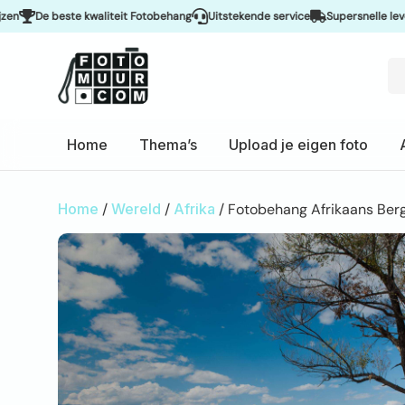
e beste kwaliteit Fotobehang
Uitstekende service
Supersnelle levering &
Home
Thema’s
Upload je eigen foto
Home
/
Wereld
/
Afrika
/ Fotobehang Afrikaans Ber