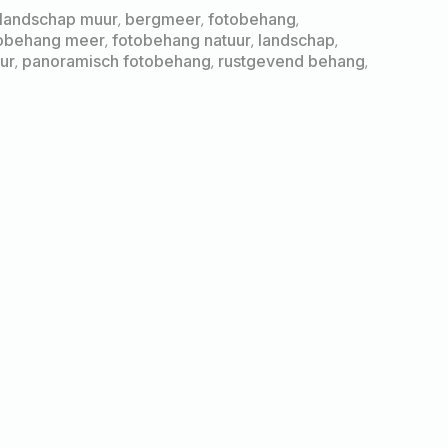
landschap muur
,
bergmeer
,
fotobehang
,
obehang meer
,
fotobehang natuur
,
landschap
,
ur
,
panoramisch fotobehang
,
rustgevend behang
,