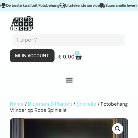
e beste kwaliteit Fotobehang
Uitstekende service
Supersnelle levering & 
0
MIJN ACCOUNT
€
0,00
Home
/
Bloemen & Planten
/
Spinlelie
/ Fotobehang
Vlinder op Rode Spinlelie