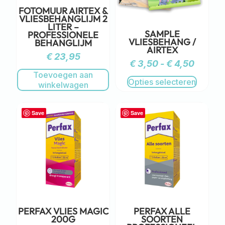
FOTOMUUR AIRTEX &
VLIESBEHANGLIJM 2
LITER –
SAMPLE
PROFESSIONELE
VLIESBEHANG /
BEHANGLIJM
AIRTEX
€
23,95
€
3,50
-
€
4,50
Toevoegen aan
Opties selecteren
winkelwagen
Save
Save
PERFAX VLIES MAGIC
PERFAX ALLE
200G
SOORTEN