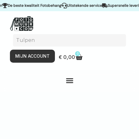
beste kwaliteit Fotobehang
Uitstekende service
Supersnelle levering & S
0
MIJN ACCOUNT
€
0,00