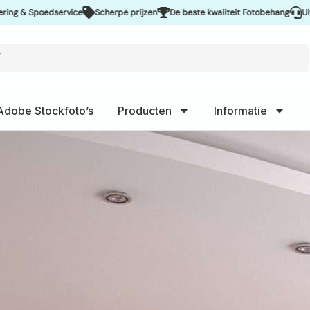
ervice
Scherpe prijzen
De beste kwaliteit Fotobehang
Uitstekende serv
Adobe Stockfoto’s
Producten
Informatie