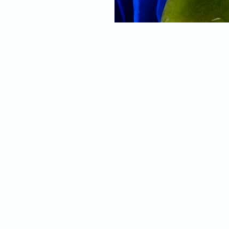
ng
hang van een eigen foto
ntiefoto is van dat uitzicht
o van je kids, alles is
ehang en bepaal je zelf hoe
wordt en waar de focus komt te
ang, helemaal naar jouw smaak.
foto. Hoe hoger de resolutie,
schikt is? Geen zorgen, onze
maal is. Twijfel je en wil je het
 behang? Bestel dan een