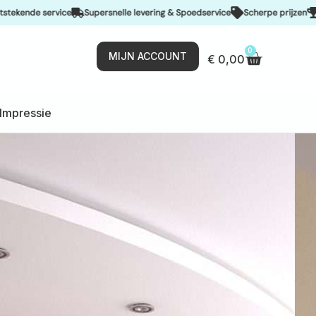
ice
Supersnelle levering & Spoedservice
Scherpe prijzen
De beste kwal
0
MIJN ACCOUNT
€
0,00
Impressie