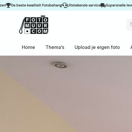
 kwaliteit Fotobehang
Uitstekende service
Supersnelle levering & Spoeds
Home
Thema’s
Upload je eigen foto