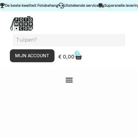
este kwaliteit Fotobehang
Uitstekende service
Supersnelle levering & Sp
0
MIJN ACCOUNT
€
0,00