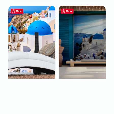
Save
Save
FOTOBEHANG
FOTOBEHANG
SANTORINI KLIFDORP
SANTORINI RAAM
MET BLAUWE
MET BLAUWE LUIKEN
KOEPELS EN ZEE
EN ZEEZICHT
€
22,95
€
22,95