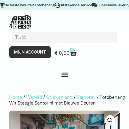
e beste kwaliteit Fotobehang
Uitstekende service
Supersnelle levering & 
0
MIJN ACCOUNT
€
0,00
Home
/
Wereld
/
Griekenland
/
Santorini
/ Fotobehang
Wit Steegje Santorini met Blauwe Deuren