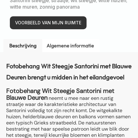
Santorini steegje
,
straatje
,
wit steegje
,
witte huizen
,
witte muren
,
zonnig panorama
VOORBEELD VAN MIJN RUIMTE
Beschrijving
Algemene informatie
Fotobehang Wit Steegje Santorini met Blauwe
Deuren brengt u midden in het eilandgevoel
Fotobehang Wit Steegje Santorini met
Blauwe Deuren
neemt u mee naar een rustig
straatje waar de karakteristieke architectuur van
Santorini volledig tot zijn recht komt. De witgekalkte
huizen, helderblauwe deuren en balkons vormen samen
een typisch Grieks straatbeeld. De natuurstenen
bestrating met haar speelse patroon leidt uw blik door
het steegje, terwijl kleurrijke bloemen en klimplanten