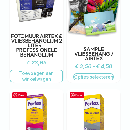
FOTOMUUR AIRTEX &
VLIESBEHANGLIJM 2
LITER –
SAMPLE
PROFESSIONELE
VLIESBEHANG /
BEHANGLIJM
AIRTEX
€
23,95
€
3,50
-
€
4,50
Toevoegen aan
Opties selecteren
winkelwagen
Save
Save