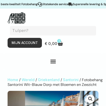
e kwaliteit Fotobehang
Uitstekende service
Supersnelle levering & Spoed
0
MIJN ACCOUNT
€
0,00
Home
/
Wereld
/
Griekenland
/
Santorini
/ Fotobehang
Santorini Wit-Blauw Dorp met Bloemen en Zeezicht