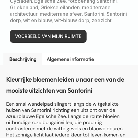
Cycladen
,
Egeïsche Zee
,
fotobehang Santorini
,
Griekenland
,
Griekse eilanden
,
mediterrane
architectuur
,
mediterrane sfeer
,
Santorini
,
Santorini
dorp
,
wit en blauw
,
wit-blauw dorp
,
zeezicht
VOORBEELD VAN MIJN RUIMTE
Beschrijving
Algemene informatie
Kleurrijke bloemen leiden u naar een van de
mooiste uitzichten van Santorini
Een smal wandelpad slingert langs de witgekalkte
huizen van Santorini richting een uitzicht over de
azuurblauwe Egeïsche Zee. Langs de route bloeien
uitbundige roze bougainvillea, die prachtig
contrasteren met de witte gevels en blauwe deuren.
Het zonnige licht laat iedere kleur tot leven komen en