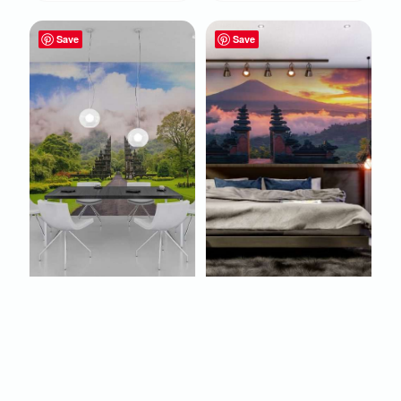
Save
Save
FOTOBEHANG
FOTOBEHANG
BALINESE
BALINESE
TEMPELPOORT MET
TEMPELPOORT MET
BERGEN EN WOLKEN
VULKAAN BIJ
ZONSOPKOMST
€
22,95
€
22,95