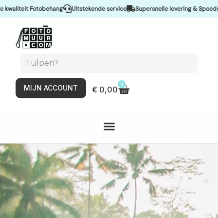
hang
Uitstekende service
Supersnelle levering & Spoedservice
Scherpe 
0
MIJN ACCOUNT
€
0,00