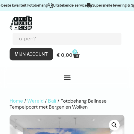
te kwaliteit Fotobehang
Uitstekende service
Supersnelle levering & Spoe
0
MIJN ACCOUNT
€
0,00
Home
/
Wereld
/
Bali
/ Fotobehang Balinese
Tempelpoort met Bergen en Wolken