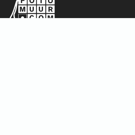
Sitemap
Home
Over ons
FAQ
Blog
Thema’s
Winkel
Abstract & Grafisch
Materialen
Natuur & Landschappen
Dieren