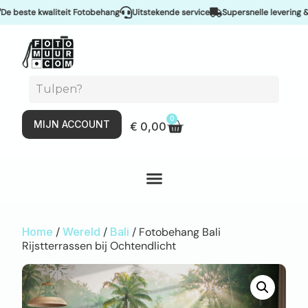
este kwaliteit Fotobehang
Uitstekende service
Supersnelle levering & Sp
0
MIJN ACCOUNT
€
0,00
Home
/
Wereld
/
Bali
/ Fotobehang Bali
Rijstterrassen bij Ochtendlicht