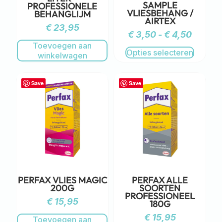
SAMPLE
PROFESSIONELE
VLIESBEHANG /
BEHANGLIJM
AIRTEX
€
23,95
€
3,50
-
€
4,50
Toevoegen aan
Opties selecteren
winkelwagen
Save
Save
PERFAX VLIES MAGIC
PERFAX ALLE
200G
SOORTEN
PROFESSIONEEL
€
15,95
180G
€
15,95
Toevoegen aan