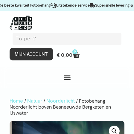
ste kwaliteit Fotobehang
Uitstekende service
Supersnelle levering & Spo
0
MIJN ACCOUNT
€
0,00
Home
/
Natuur
/
Noorderlicht
/ Fotobehang
Noorderlicht boven Besneeuwde Bergketen en
IJswater