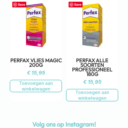
Save
Save
PERFAX VLIES MAGIC
PERFAX ALLE
200G
SOORTEN
PROFESSIONEEL
€
15,95
180G
€
15,95
Toevoegen aan
winkelwagen
Toevoegen aan
winkelwagen
Volg ons op Instagram!