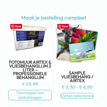
Maak je bestelling compleet
Save
Save
FOTOMUUR AIRTEX &
VLIESBEHANGLIJM 2
LITER –
SAMPLE
PROFESSIONELE
VLIESBEHANG /
BEHANGLIJM
AIRTEX
€
23,95
€
3,50
-
€
4,50
Toevoegen aan
Opties selecteren
winkelwagen