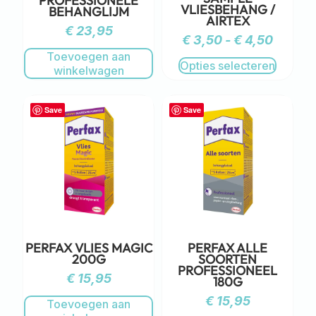
PROFESSIONELE
VLIESBEHANG /
BEHANGLIJM
AIRTEX
€
23,95
€
3,50
-
€
4,50
Toevoegen aan
Opties selecteren
winkelwagen
Save
Save
PERFAX VLIES MAGIC
PERFAX ALLE
200G
SOORTEN
PROFESSIONEEL
€
15,95
180G
€
15,95
Toevoegen aan