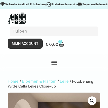
e beste kwaliteit Fotobehang
Uitstekende service
Supersnelle levering &
0
MIJN ACCOUNT
€
0,00
Home
/
Bloemen & Planten
/
Lelie
/ Fotobehang
Witte Calla Lelies Close-up