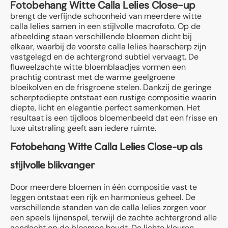
Fotobehang Witte Calla Lelies Close-up
brengt de verfijnde schoonheid van meerdere witte
calla lelies samen in een stijlvolle macrofoto. Op de
afbeelding staan verschillende bloemen dicht bij
elkaar, waarbij de voorste calla lelies haarscherp zijn
vastgelegd en de achtergrond subtiel vervaagt. De
fluweelzachte witte bloemblaadjes vormen een
prachtig contrast met de warme geelgroene
bloeikolven en de frisgroene stelen. Dankzij de geringe
scherptediepte ontstaat een rustige compositie waarin
diepte, licht en elegantie perfect samenkomen. Het
resultaat is een tijdloos bloemenbeeld dat een frisse en
luxe uitstraling geeft aan iedere ruimte.
Fotobehang Witte Calla Lelies Close-up als
stijlvolle blikvanger
Door meerdere bloemen in één compositie vast te
leggen ontstaat een rijk en harmonieus geheel. De
verschillende standen van de calla lelies zorgen voor
een speels lijnenspel, terwijl de zachte achtergrond alle
aandacht op de bloemen houdt. De lichte kleuren