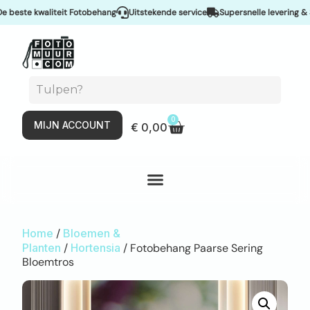
ste kwaliteit Fotobehang
Uitstekende service
Supersnelle levering & Spo
0
MIJN ACCOUNT
€
0,00
Home
/
Bloemen &
Planten
/
Hortensia
/ Fotobehang Paarse Sering
Bloemtros