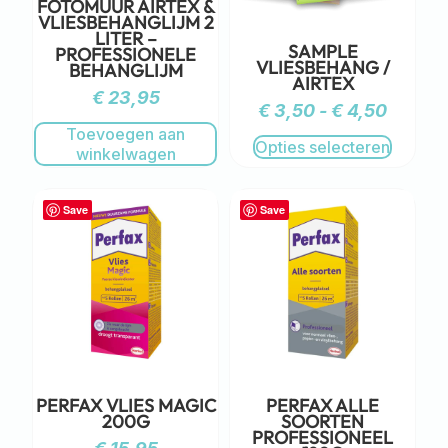
FOTOMUUR AIRTEX &
VLIESBEHANGLIJM 2
LITER –
SAMPLE
PROFESSIONELE
VLIESBEHANG /
BEHANGLIJM
AIRTEX
€
23,95
€
3,50
-
€
4,50
Toevoegen aan
Opties selecteren
winkelwagen
Save
Save
PERFAX VLIES MAGIC
PERFAX ALLE
200G
SOORTEN
PROFESSIONEEL