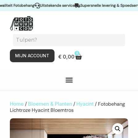
eit Fotobehang
Uitstekende service
Supersnelle levering & Spoedservice
0
MIJN ACCOUNT
€
0,00
Home
/
Bloemen & Planten
/
Hyacint
/ Fotobehang
Lichtroze Hyacint Bloemtros