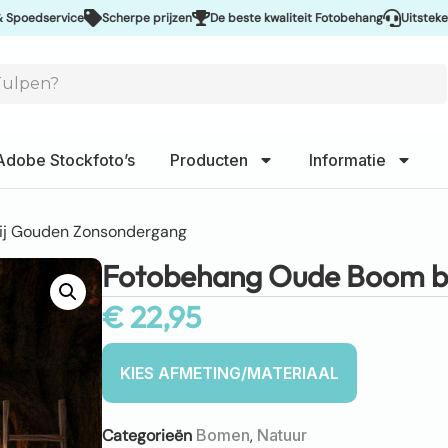
ervice
Scherpe prijzen
De beste kwaliteit Fotobehang
Uitstekende serv
Adobe Stockfoto’s
Producten
Informatie
ij Gouden Zonsondergang
Fotobehang Oude Boom b
€
22,95
Categorieën
Bomen
,
Natuur