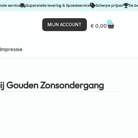
ice
Supersnelle levering & Spoedservice
Scherpe prijzen
De beste kwal
0
MIJN ACCOUNT
€
0,00
Impressie
ij Gouden Zonsondergang