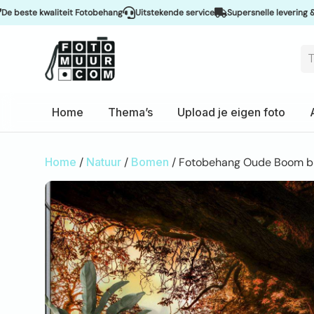
e kwaliteit Fotobehang
Uitstekende service
Supersnelle levering & Spoeds
Home
Thema’s
Upload je eigen foto
Home
/
Natuur
/
Bomen
/ Fotobehang Oude Boom b