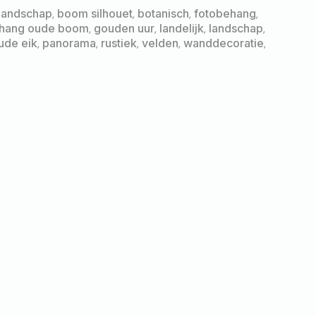
landschap
,
boom silhouet
,
botanisch
,
fotobehang
,
hang oude boom
,
gouden uur
,
landelijk
,
landschap
,
ude eik
,
panorama
,
rustiek
,
velden
,
wanddecoratie
,