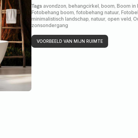
Tags
avondzon
,
behangcirkel
,
boom
,
Boom in 
Fotobehang boom
,
fotobehang natuur
,
Fotobe
minimalistisch landschap
,
natuur
,
open veld
,
O
zonsondergang
VOORBEELD VAN MIJN RUIMTE