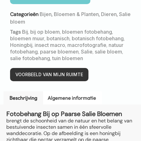
Categorieën
Bijen
,
Bloemen & Planten
,
Dieren
,
Salie
bloem
Tags
Bij
,
bij op bloem
,
bloemen fotobehang
,
bloemen muur
,
botanisch
,
botanisch fotobehang
,
Honingbij
,
insect macro
,
macrofotografie
,
natuur
fotobehang
,
paarse bloemen
,
Salie
,
salie bloem
,
salie fotobehang
,
tuin bloemen
VOORBEELD VAN MIJN RUIMTE
Beschrijving
Algemene informatie
Fotobehang Bij op Paarse Salie Bloemen
brengt de schoonheid van de natuur en het belang van
bestuivende insecten samen in één sfeervolle
wanddecoratie. Op de afbeelding is een honingbij
zichtbaar die nectar verzamelt op de paarse