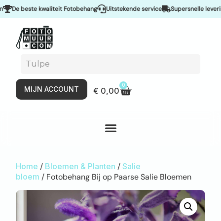
De beste kwaliteit Fotobehang
Uitstekende service
Supersnelle levering &
0
MIJN ACCOUNT
€
0,00
Home
/
Bloemen & Planten
/
Salie
bloem
/ Fotobehang Bij op Paarse Salie Bloemen