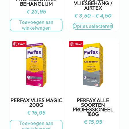
VLIESBEHANG /
BEHANGLIJM
AIRTEX
€
23,95
€
3,50
-
€
4,50
Toevoegen aan
Opties selecteren
winkelwagen
Save
Save
PERFAX VLIES MAGIC
PERFAX ALLE
200G
SOORTEN
PROFESSIONEEL
€
15,95
180G
€
15,95
Toevoegen aan