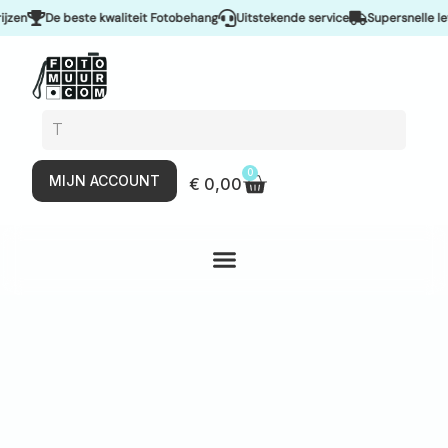
n
De beste kwaliteit Fotobehang
Uitstekende service
Supersnelle lever
0
MIJN ACCOUNT
€
0,00