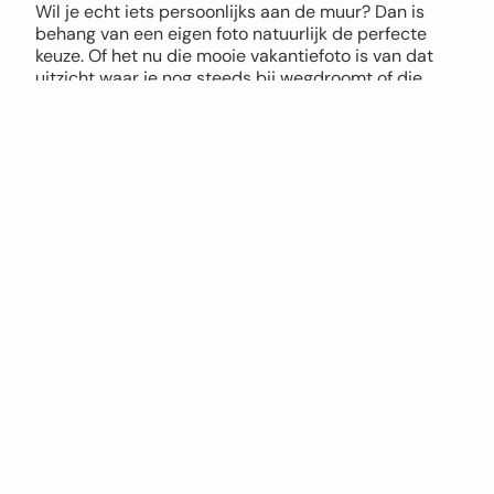
Wil je echt iets persoonlijks aan de muur? Dan is
behang van een eigen foto natuurlijk de perfecte
keuze. Of het nu die mooie vakantiefoto is van dat
uitzicht waar je nog steeds bij wegdroomt of die
coole actiefoto van je kids, alles is mogelijk.
Via onze tool upload je eenvoudig je eigen foto als
behang en bepaal je zelf hoe groot je het beeld wil
hebben, hoe het uitgesneden wordt en waar de
focus komt te liggen. Zo maak je in een paar klikken
uniek fotobehang, helemaal naar jouw smaak.
Let bij het uploaden wel goed op de kwaliteit van je
foto. Hoe hoger de resolutie, hoe mooier het
eindresultaat. Twijfel je of je foto geschikt is? Geen
zorgen, onze tool geeft direct een melding als de
kwaliteit niet optimaal is. Twijfel je en wil je het
verschil zien tussen vliesbehang en Airtex naadloos
behang? Bestel dan een sample op A4 formaat.
Je hoeft geen design skills te hebben. Upload je foto,
kies de positie, kies je materiaal, bestellen en klaar.
Jouw eigen foto op de muur, persoonlijker en