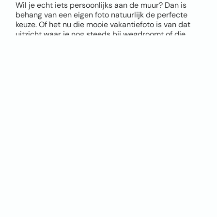
Wil je echt iets persoonlijks aan de muur? Dan is
behang van een eigen foto natuurlijk de perfecte
keuze. Of het nu die mooie vakantiefoto is van dat
uitzicht waar je nog steeds bij wegdroomt of die
coole actiefoto van je kids, alles is mogelijk.
Via onze tool upload je eenvoudig je eigen foto als
behang en bepaal je zelf hoe groot je het beeld wil
hebben, hoe het uitgesneden wordt en waar de
focus komt te liggen. Zo maak je in een paar klikken
uniek fotobehang, helemaal naar jouw smaak.
Let bij het uploaden wel goed op de kwaliteit van je
foto. Hoe hoger de resolutie, hoe mooier het
eindresultaat. Twijfel je of je foto geschikt is? Geen
zorgen, onze tool geeft direct een melding als de
kwaliteit niet optimaal is. Twijfel je en wil je het
verschil zien tussen vliesbehang en Airtex naadloos
behang? Bestel dan een sample op A4 formaat.
Je hoeft geen design skills te hebben. Upload je foto,
kies de positie, kies je materiaal, bestellen en klaar.
Jouw eigen foto op de muur, persoonlijker en