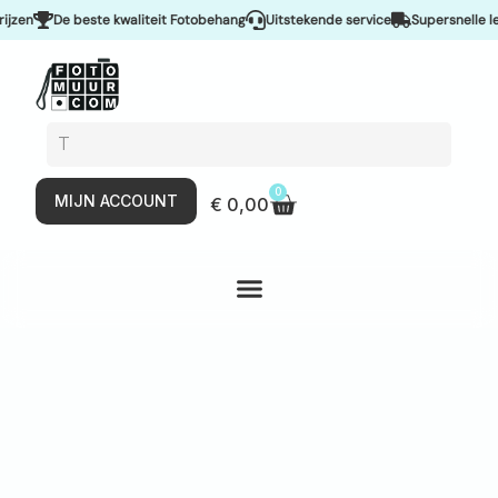
en
De beste kwaliteit Fotobehang
Uitstekende service
Supersnelle leve
0
MIJN ACCOUNT
€
0,00