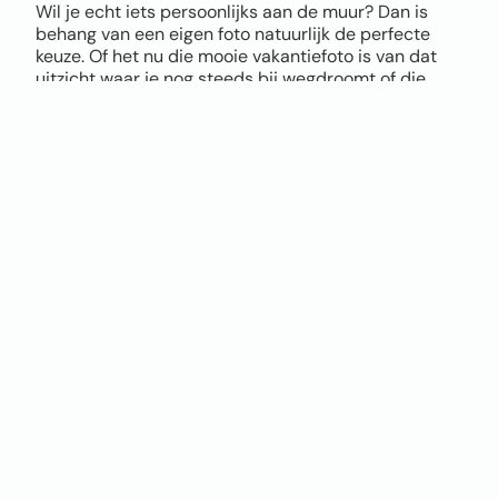
Wil je echt iets persoonlijks aan de muur? Dan is
behang van een eigen foto natuurlijk de perfecte
keuze. Of het nu die mooie vakantiefoto is van dat
uitzicht waar je nog steeds bij wegdroomt of die
coole actiefoto van je kids, alles is mogelijk.
Via onze tool upload je eenvoudig je eigen foto als
behang en bepaal je zelf hoe groot je het beeld wil
hebben, hoe het uitgesneden wordt en waar de
focus komt te liggen. Zo maak je in een paar klikken
uniek fotobehang, helemaal naar jouw smaak.
Let bij het uploaden wel goed op de kwaliteit van je
foto. Hoe hoger de resolutie, hoe mooier het
eindresultaat. Twijfel je of je foto geschikt is? Geen
zorgen, onze tool geeft direct een melding als de
kwaliteit niet optimaal is. Twijfel je en wil je het
verschil zien tussen vliesbehang en Airtex naadloos
behang? Bestel dan een sample op A4 formaat.
Je hoeft geen design skills te hebben. Upload je foto,
kies de positie, kies je materiaal, bestellen en klaar.
Jouw eigen foto op de muur, persoonlijker en