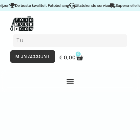
en
De beste kwaliteit Fotobehang
Uitstekende service
Supersnelle leve
0
MIJN ACCOUNT
€
0,00