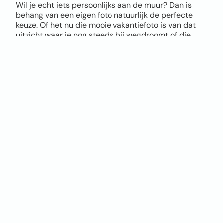
Wil je echt iets persoonlijks aan de muur? Dan is
behang van een eigen foto natuurlijk de perfecte
keuze. Of het nu die mooie vakantiefoto is van dat
uitzicht waar je nog steeds bij wegdroomt of die
coole actiefoto van je kids, alles is mogelijk.
Via onze tool upload je eenvoudig je eigen foto als
behang en bepaal je zelf hoe groot je het beeld wil
hebben, hoe het uitgesneden wordt en waar de
focus komt te liggen. Zo maak je in een paar klikken
uniek fotobehang, helemaal naar jouw smaak.
Let bij het uploaden wel goed op de kwaliteit van je
foto. Hoe hoger de resolutie, hoe mooier het
eindresultaat. Twijfel je of je foto geschikt is? Geen
zorgen, onze tool geeft direct een melding als de
kwaliteit niet optimaal is. Twijfel je en wil je het
verschil zien tussen vliesbehang en Airtex naadloos
behang? Bestel dan een sample op A4 formaat.
Je hoeft geen design skills te hebben. Upload je foto,
kies de positie, kies je materiaal, bestellen en klaar.
Jouw eigen foto op de muur, persoonlijker en