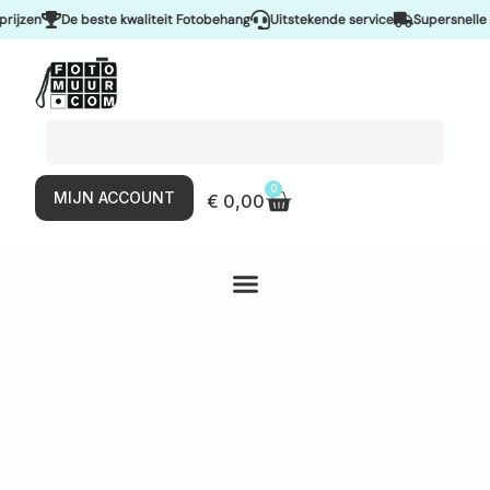
zen
De beste kwaliteit Fotobehang
Uitstekende service
Supersnelle lev
0
MIJN ACCOUNT
€
0,00