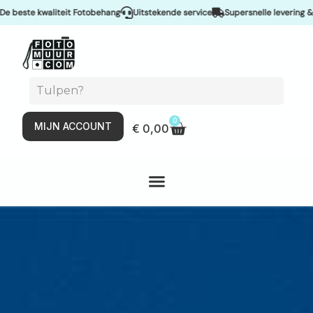
eit Fotobehang
Uitstekende service
Supersnelle levering & Spoedservice
0
MIJN ACCOUNT
€
0,00