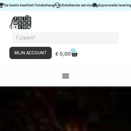
it Fotobehang
Uitstekende service
Supersnelle levering & Spoedservice
0
MIJN ACCOUNT
€
0,00