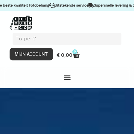
iteit Fotobehang
Uitstekende service
Supersnelle levering & Spoedservice
0
MIJN ACCOUNT
€
0,00