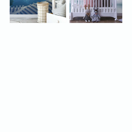
FOTOBEHANG
FOTOBEHANG
DROMERIG
DROMERIG
MAANLANDSCHAP
ZWANENMEER MET
VOOR DE
MEISJE
KINDERKAMER
€
22,95
€
22,95
Save
Save