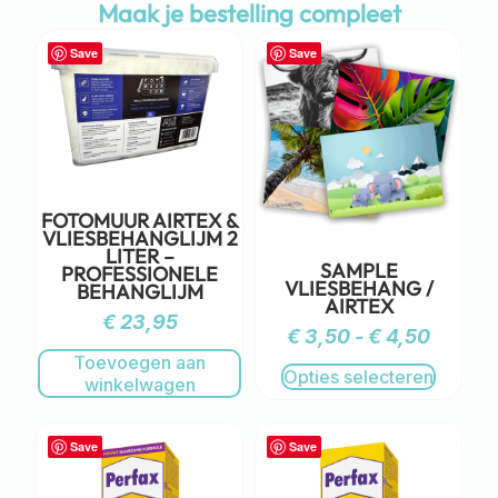
Maak je bestelling compleet
Save
Save
FOTOMUUR AIRTEX &
VLIESBEHANGLIJM 2
LITER –
SAMPLE
PROFESSIONELE
VLIESBEHANG /
BEHANGLIJM
AIRTEX
€
23,95
€
3,50
-
€
4,50
Toevoegen aan
Opties selecteren
winkelwagen
Save
Save