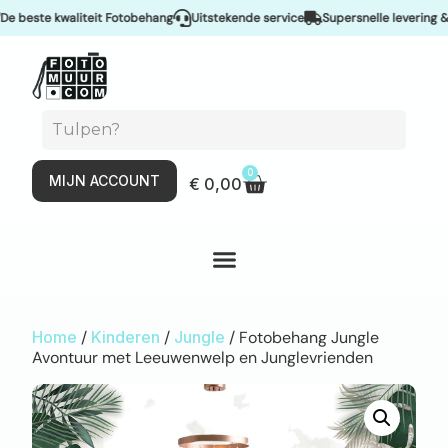
este kwaliteit Fotobehang
Uitstekende service
Supersnelle levering & Spo
0
MIJN ACCOUNT
€
0,00
Home
/
Kinderen
/
Jungle
/ Fotobehang Jungle
Avontuur met Leeuwenwelp en Junglevrienden