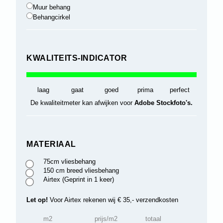
Muur behang
Behangcirkel
KWALITEITS-INDICATOR
laag
gaat
goed
prima
perfect
De kwaliteitmeter kan afwijken voor
Adobe Stockfoto's.
MATERIAAL
75cm vliesbehang
150 cm breed vliesbehang
Airtex (Geprint in 1 keer)
Let op!
Voor Airtex rekenen wij € 35,- verzendkosten
m2
prijs/m2
totaal