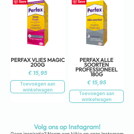
Save
Save
PERFAX VLIES MAGIC
PERFAX ALLE
200G
SOORTEN
PROFESSIONEEL
€
15,95
180G
€
15,95
Toevoegen aan
winkelwagen
Toevoegen aan
winkelwagen
Volg ons op Instagram!
Geen inspiratie? Neem een kijkje op onze Instagram