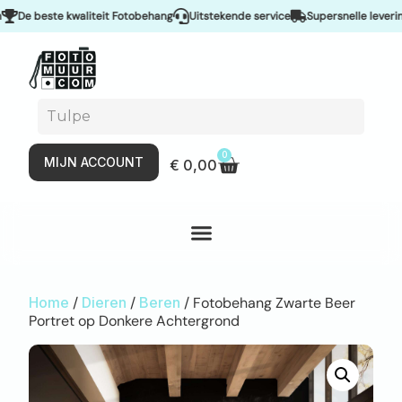
e beste kwaliteit Fotobehang
Uitstekende service
Supersnelle levering &
0
MIJN ACCOUNT
€
0,00
Home
/
Dieren
/
Beren
/ Fotobehang Zwarte Beer
Portret op Donkere Achtergrond