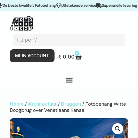
 beste kwaliteit Fotobehang
Uitstekende service
Supersnelle levering & S
0
MIJN ACCOUNT
€
0,00
Home
/
Architectuur
/
Bruggen
/ Fotobehang Witte
Boogbrug over Venetiaans Kanaal