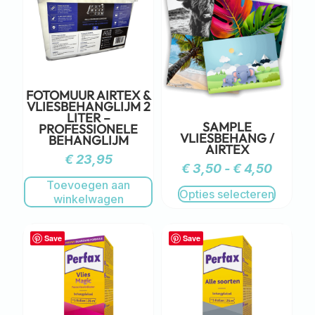
FOTOMUUR AIRTEX &
VLIESBEHANGLIJM 2
LITER –
SAMPLE
PROFESSIONELE
VLIESBEHANG /
BEHANGLIJM
AIRTEX
€
23,95
€
3,50
-
€
4,50
Toevoegen aan
Opties selecteren
winkelwagen
Save
Save