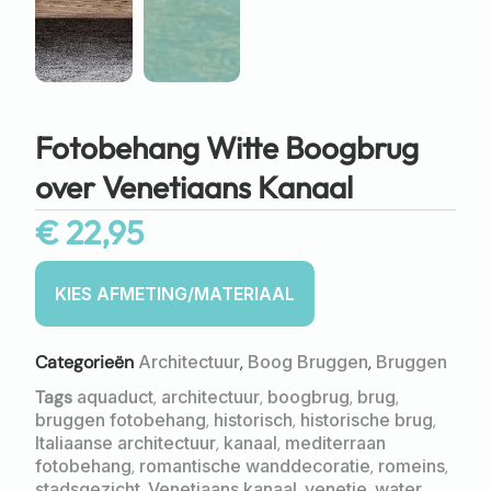
Fotobehang Witte Boogbrug
over Venetiaans Kanaal
€
22,95
Categorieën
Architectuur
,
Boog Bruggen
,
Bruggen
Tags
aquaduct
,
architectuur
,
boogbrug
,
brug
,
bruggen fotobehang
,
historisch
,
historische brug
,
Italiaanse architectuur
,
kanaal
,
mediterraan
fotobehang
,
romantische wanddecoratie
,
romeins
,
stadsgezicht
,
Venetiaans kanaal
,
venetie
,
water
,