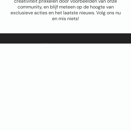
creativiteit prikkelen door voorbeelden van onze
community, en blijf meteen op de hoogte van
exclusieve acties en het laatste nieuws. Volg ons nu
en mis niets!
Sitemap
Home
Over ons
FAQ
Blog