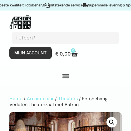
e kwaliteit Fotobehang
Uitstekende service
Supersnelle levering & Spoed
0
MIJN ACCOUNT
€
0,00
Home
/
Architectuur
/
Theaters
/ Fotobehang
Verlaten Theaterzaal met Balkon