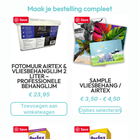
Maak je bestelling compleet
Save
Save
FOTOMUUR AIRTEX &
VLIESBEHANGLIJM 2
LITER –
SAMPLE
PROFESSIONELE
VLIESBEHANG /
BEHANGLIJM
AIRTEX
€
23,95
€
3,50
-
€
4,50
Toevoegen aan
Opties selecteren
winkelwagen
Save
Save