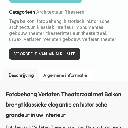
Categorieën
Architectuur
,
Theaters
Tags
balkon
,
fotobehang
,
historisch
,
historische
architectuur
,
klassiek interieur
,
monumentaal
gebouw
,
theater
,
theaterinterieur
,
theaterzaal
,
urbex
,
verlaten
,
verlaten gebouw
,
verlaten theater
VOORBEELD VAN MIJN RUIMTE
Beschrijving
Algemene informatie
Fotobehang Verlaten Theaterzaal met Balkon
brengt klassieke elegantie en historische
grandeur in uw interieur
Fotobehang Verlaten Theaterzaal met Balkon toont een