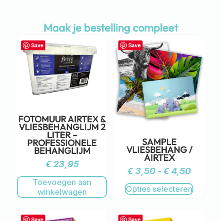
Maak je bestelling compleet
Save
Save
FOTOMUUR AIRTEX &
VLIESBEHANGLIJM 2
LITER –
SAMPLE
PROFESSIONELE
VLIESBEHANG /
BEHANGLIJM
AIRTEX
€
23,95
€
3,50
-
€
4,50
Toevoegen aan
Opties selecteren
winkelwagen
Save
Save