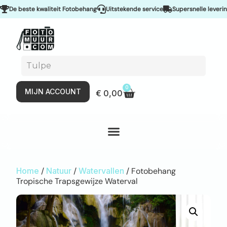
e beste kwaliteit Fotobehang
Uitstekende service
Supersnelle levering &
0
MIJN ACCOUNT
€
0,00
Home
/
Natuur
/
Watervallen
/ Fotobehang
Tropische Trapsgewijze Waterval