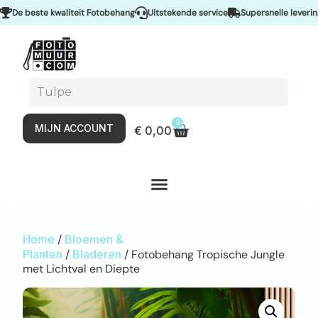
e beste kwaliteit Fotobehang
Uitstekende service
Supersnelle levering &
0
MIJN ACCOUNT
€
0,00
Home
/
Bloemen &
Planten
/
Bladeren
/ Fotobehang Tropische Jungle
met Lichtval en Diepte