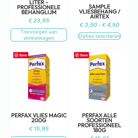
LITER –
SAMPLE
PROFESSIONELE
VLIESBEHANG /
BEHANGLIJM
AIRTEX
€
23,95
€
3,50
-
€
4,50
Toevoegen aan
Opties selecteren
winkelwagen
Save
Save
PERFAX VLIES MAGIC
PERFAX ALLE
200G
SOORTEN
PROFESSIONEEL
€
15,95
180G