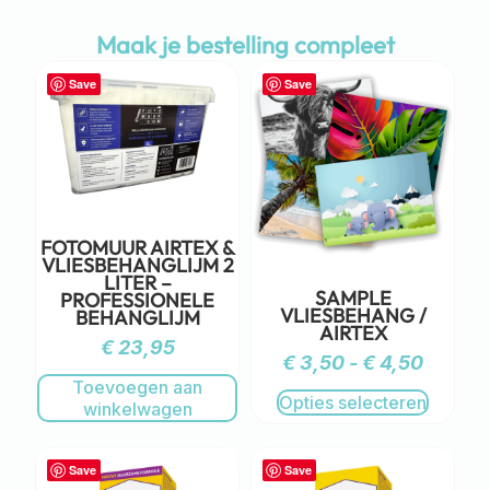
Maak je bestelling compleet
Save
Save
FOTOMUUR AIRTEX &
VLIESBEHANGLIJM 2
LITER –
SAMPLE
PROFESSIONELE
VLIESBEHANG /
BEHANGLIJM
AIRTEX
€
23,95
€
3,50
-
€
4,50
Toevoegen aan
Opties selecteren
winkelwagen
Save
Save