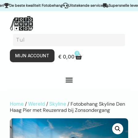
De beste kwaliteit Fotobehang
Uitstekende service
Supersnelle levering
0
MIJN ACCOUNT
€
0,00
Home
/
Wereld
/
Skyline
/ Fotobehang Skyline Den
Haag Pier met Reuzenrad bij Zonsondergang