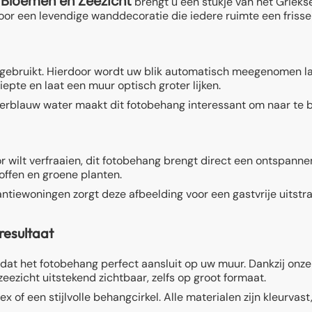
 Bloemen en Zeezicht
brengt u een stukje van het Grieks
voor een levendige wanddecoratie die iedere ruimte een frisse
 gebruikt. Hierdoor wordt uw blik automatisch meegenomen lan
epte en laat een muur optisch groter lijken.
rblauw water maakt dit fotobehang interessant om naar te bli
 wilt verfraaien, dit fotobehang brengt direct een ontspannen
offen en groene planten.
tiewoningen zorgt deze afbeelding voor een gastvrije uitstral
resultaat
dat het fotobehang perfect aansluit op uw muur. Dankzij onze 
eezicht uitstekend zichtbaar, zelfs op groot formaat.
 of een stijlvolle behangcirkel. Alle materialen zijn kleurvast