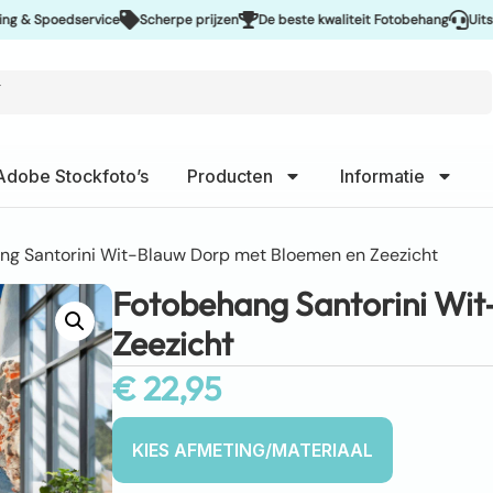
Spoedservice
Scherpe prijzen
De beste kwaliteit Fotobehang
Uitstekend
Adobe Stockfoto’s
Producten
Informatie
ng Santorini Wit-Blauw Dorp met Bloemen en Zeezicht
Fotobehang Santorini Wi
Zeezicht
€
22,95