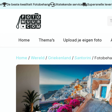
 beste kwaliteit Fotobehang
Uitstekende service
Supersnelle levering & 
Home
Thema’s
Upload je eigen foto
Home
/
Wereld
/
Griekenland
/
Santorini
/ Fotobeha