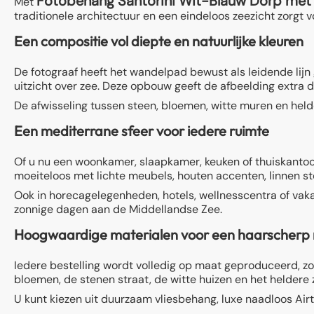
Fotobehang Santorini Wit-Blauw Dorp met
Met
traditionele architectuur en een eindeloos zeezicht zorgt 
Een compositie vol diepte en natuurlijke kleuren
De fotograaf heeft het wandelpad bewust als leidende lijn
uitzicht over zee. Deze opbouw geeft de afbeelding extra di
De afwisseling tussen steen, bloemen, witte muren en helde
Een mediterrane sfeer voor iedere ruimte
Of u nu een woonkamer, slaapkamer, keuken of thuiskantoor
moeiteloos met lichte meubels, houten accenten, linnen st
Ook in horecagelegenheden, hotels, wellnesscentra of vakan
zonnige dagen aan de Middellandse Zee.
Hoogwaardige materialen voor een haarscherp 
Iedere bestelling wordt volledig op maat geproduceerd, zo
bloemen, de stenen straat, de witte huizen en het heldere z
U kunt kiezen uit duurzaam vliesbehang, luxe naadloos Airtex