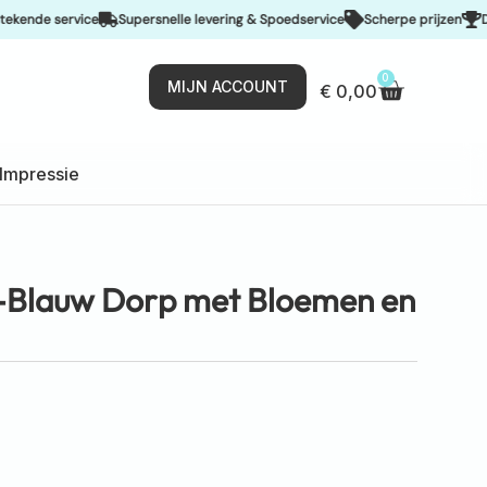
e service
Supersnelle levering & Spoedservice
Scherpe prijzen
De best
0
MIJN ACCOUNT
€
0,00
Impressie
t-Blauw Dorp met Bloemen en