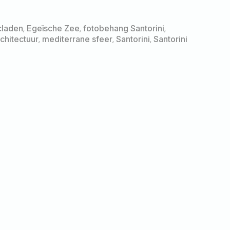
claden
,
Egeïsche Zee
,
fotobehang Santorini
,
chitectuur
,
mediterrane sfeer
,
Santorini
,
Santorini