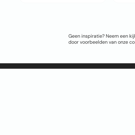
Geen inspiratie? Neem een kij
door voorbeelden van onze com
Sitem
Home
Over ons
FAQ
Blog
Thema’s