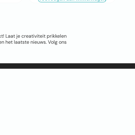
Laat je creativiteit prikkelen
n het laatste nieuws. Volg ons
Info
Leppingstraat 5A,
Linne
06 1011 8372
info@Fotomuur.com
CONTACT