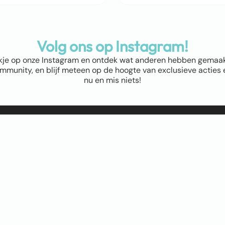
Volg ons op Instagram!
kje op onze Instagram en ontdek wat anderen hebben gemaakt! 
munity, en blijf meteen op de hoogte van exclusieve acties e
nu en mis niets!
ap
Winkel
Abstract & Grafisch
Materialen
Natuur & Landschappen
Dieren
Bloemen & Planten