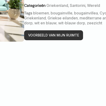
Categorieën
Griekenland
,
Santorini
,
Wereld
Tags
bloemen
,
bougainville
,
bougainvillea
,
Cy
Griekenland
,
Griekse eilanden
,
mediterrane ar
dorp
,
wit en blauw
,
wit-blauw dorp
,
zeezicht
VOORBEELD VAN MIJN RUIMTE