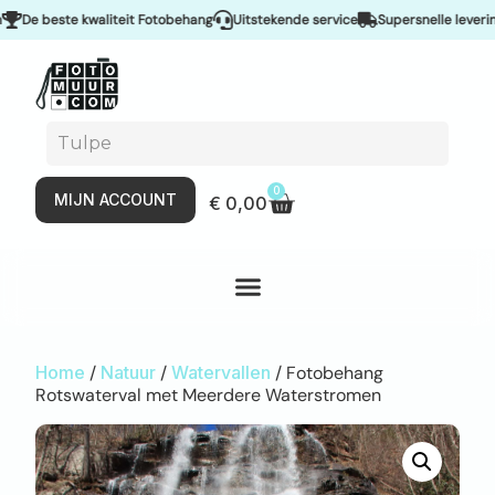
e beste kwaliteit Fotobehang
Uitstekende service
Supersnelle levering &
0
MIJN ACCOUNT
€
0,00
Home
/
Natuur
/
Watervallen
/ Fotobehang
Rotswaterval met Meerdere Waterstromen