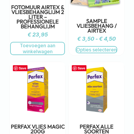
FOTOMUUR AIRTEX &
VLIESBEHANGLIJM 2
LITER –
SAMPLE
PROFESSIONELE
VLIESBEHANG /
BEHANGLIJM
AIRTEX
€
23,95
€
3,50
-
€
4,50
Toevoegen aan
Opties selecteren
winkelwagen
Save
Save
PERFAX VLIES MAGIC
PERFAX ALLE
200G
SOORTEN