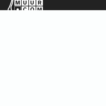
Sitemap
Home
Over ons
FAQ
Blog
Thema’s
Winkel
Abstract & Grafisch
Materialen
Natuur & Landschappen
Dieren
Bloemen & Planten