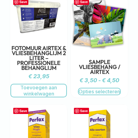
Save
Save
FOTOMUUR AIRTEX &
VLIESBEHANGLIJM 2
LITER –
SAMPLE
PROFESSIONELE
VLIESBEHANG /
BEHANGLIJM
AIRTEX
€
23,95
€
3,50
-
€
4,50
Toevoegen aan
Opties selecteren
winkelwagen
Save
Save