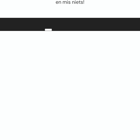
en mis niets!
Sitemap
Home
Over ons
FAQ
Blog
Thema’s
Winkel
Abstract & Grafisch