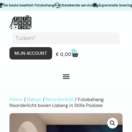
beste kwaliteit Fotobehang
Uitstekende service
Supersnelle levering & S
0
MIJN ACCOUNT
€
0,00
Home
/
Natuur
/
Noorderlicht
/ Fotobehang
Noorderlicht boven IJsberg in Stille Poolzee