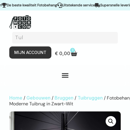
De beste kwaliteit Fotobehang
Uitstekende service
Supersnelle levering 
0
MIJN ACCOUNT
€
0,00
Home
/
Gebouwen
/
Bruggen
/
Tuibruggen
/ Fotobehan
Moderne Tuibrug in Zwart-Wit