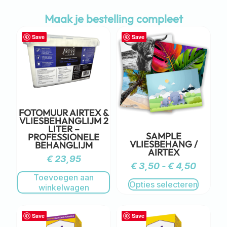
Maak je bestelling compleet
Save
Save
FOTOMUUR AIRTEX &
VLIESBEHANGLIJM 2
LITER –
SAMPLE
PROFESSIONELE
VLIESBEHANG /
BEHANGLIJM
AIRTEX
€
23,95
€
3,50
-
€
4,50
Toevoegen aan
Opties selecteren
winkelwagen
Save
Save