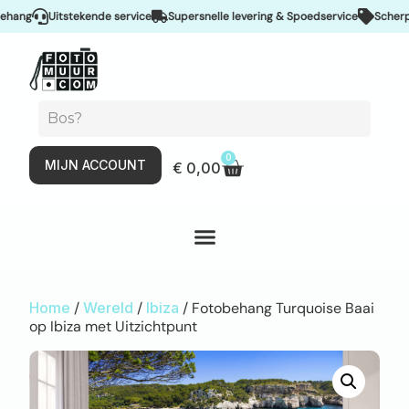
ng
Uitstekende service
Supersnelle levering & Spoedservice
Scherpe pr
0
MIJN ACCOUNT
€
0,00
Home
/
Wereld
/
Ibiza
/ Fotobehang Turquoise Baai
op Ibiza met Uitzichtpunt