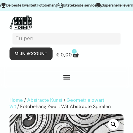
e beste kwaliteit Fotobehang
Uitstekende service
Supersnelle levering &
0
MIJN ACCOUNT
€
0,00
Home
/
Abstracte Kunst
/
Geometrie zwart
wit
/ Fotobehang Zwart Wit Abstracte Spiralen