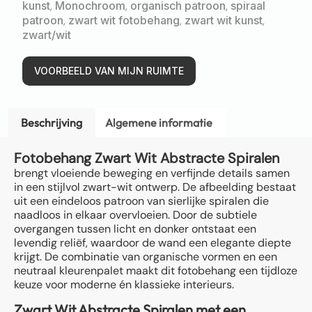
kunst
,
Monochroom
,
organisch patroon
,
spiraal
patroon
,
zwart wit fotobehang
,
zwart wit kunst
,
zwart/wit
VOORBEELD VAN MIJN RUIMTE
Beschrijving
Algemene informatie
Fotobehang Zwart Wit Abstracte Spiralen
brengt vloeiende beweging en verfijnde details samen
in een stijlvol zwart-wit ontwerp. De afbeelding bestaat
uit een eindeloos patroon van sierlijke spiralen die
naadloos in elkaar overvloeien. Door de subtiele
overgangen tussen licht en donker ontstaat een
levendig reliëf, waardoor de wand een elegante diepte
krijgt. De combinatie van organische vormen en een
neutraal kleurenpalet maakt dit fotobehang een tijdloze
keuze voor moderne én klassieke interieurs.
Zwart Wit Abstracte Spiralen met een