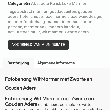
Categorieën
Abstracte Kunst
,
Luxe Marmer
Tags
abstract marmer
,
goudaccenten
,
gouden
aders
,
hotel chique
,
luxe marmer
,
luxe wanddesign
,
marmer fotobehang
,
marmer interieur
,
marmer
patroon
,
marmerlook
,
modern interieur
,
natuursteen muur
,
wit marmer
,
zwarte aders
VOORBEELD VAN MIJN RUIMTE
Beschrijving
Algemene informatie
Fotobehang Wit Marmer met Zwarte en
Gouden Aders
Fotobehang Wit Marmer met Zwarte en
Gouden Aders
combineert een heldere witte
marmerstructuur met krachtige zwarte marmervlakken