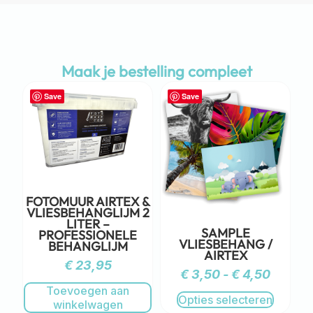
Maak je bestelling compleet
Save
Save
FOTOMUUR AIRTEX &
VLIESBEHANGLIJM 2
LITER –
SAMPLE
PROFESSIONELE
VLIESBEHANG /
BEHANGLIJM
AIRTEX
€
23,95
€
3,50
-
€
4,50
Toevoegen aan
Opties selecteren
winkelwagen