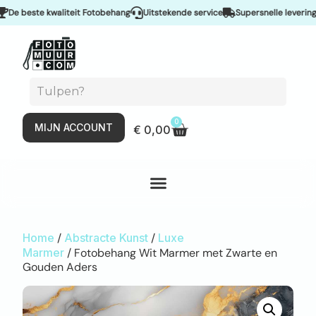
 beste kwaliteit Fotobehang
Uitstekende service
Supersnelle levering & S
0
MIJN ACCOUNT
€
0,00
Home
/
Abstracte Kunst
/
Luxe
Marmer
/ Fotobehang Wit Marmer met Zwarte en
Gouden Aders