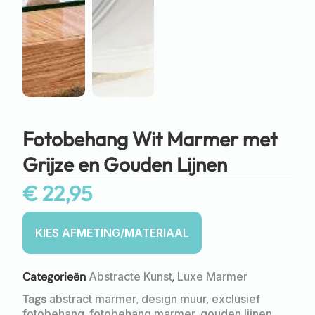
Fotobehang Wit Marmer met
Grijze en Gouden Lijnen
€
22,95
Categorieën
Abstracte Kunst
,
Luxe Marmer
Tags
abstract marmer
,
design muur
,
exclusief
fotobehang
,
fotobehang marmer
,
gouden lijnen
,