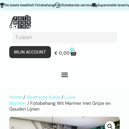
 beste kwaliteit Fotobehang
Uitstekende service
Supersnelle levering & 
0
MIJN ACCOUNT
€
0,00
Home
/
Abstracte Kunst
/
Luxe
Marmer
/ Fotobehang Wit Marmer met Grijze en
Gouden Lijnen