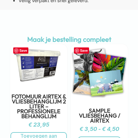
Veilig verpakt en snel geleverd.
Maak je bestelling compleet
Save
Save
FOTOMUUR AIRTEX &
VLIESBEHANGLIJM 2
LITER –
SAMPLE
PROFESSIONELE
VLIESBEHANG /
BEHANGLIJM
AIRTEX
€
23,95
€
3,50
-
€
4,50
Toevoegen aan