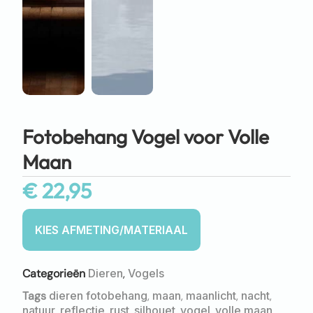
Fotobehang Vogel voor Volle
Maan
€
22,95
Categorieën
Dieren
,
Vogels
Tags
dieren fotobehang
,
maan
,
maanlicht
,
nacht
,
natuur
,
reflectie
,
rust
,
silhouet
,
vogel
,
volle maan
,