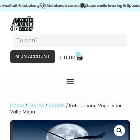
liteit Fotobehang
Uitstekende service
Supersnelle levering & Spoedservi
0
MIJN ACCOUNT
€
0,00
Home
/
Dieren
/
Vogels
/ Fotobehang Vogel voor
Volle Maan