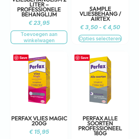
LITER –
SAMPLE
PROFESSIONELE
VLIESBEHANG /
BEHANGLIJM
AIRTEX
€
23,95
€
3,50
-
€
4,50
Toevoegen aan
Opties selecteren
winkelwagen
Save
Save
PERFAX VLIES MAGIC
PERFAX ALLE
200G
SOORTEN
PROFESSIONEEL
€
15,95
180G