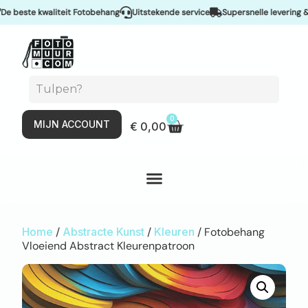
ste kwaliteit Fotobehang
Uitstekende service
Supersnelle levering & Spoe
0
MIJN ACCOUNT
€
0,00
Home
/
Abstracte Kunst
/
Kleuren
/ Fotobehang
Vloeiend Abstract Kleurenpatroon