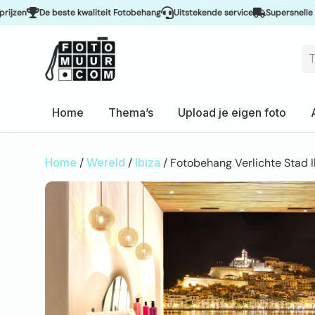
De beste kwaliteit Fotobehang
Uitstekende service
Supersnelle leveri
Home
Thema’s
Upload je eigen foto
Home
/
Wereld
/
Ibiza
/ Fotobehang Verlichte Stad I