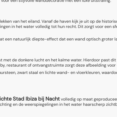
oor een stijlvolle wanddecoratie met een luxe uitstraling.
kken van het eiland. Vanaf de haven kijk je uit op de histori
en in het water volledig tot hun recht. Dit zorgt voor een sf
 een natuurlijk diepte-effect dat een wand optisch groter laa
 met de donkere lucht en het kalme water. Hierdoor past dit 
y, restaurant of ontvangstruimte zorgt deze afbeelding voor ee
rsteen, zwart staal en lichte wand- en vloerkleuren, waardoo
chte Stad Ibiza bij Nacht
volledig op maat geproduceerd
ichting en de weerspiegelingen in het water haarscherp zichtb