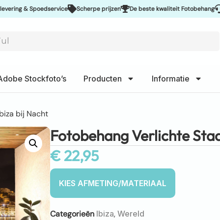
ng & Spoedservice
Scherpe prijzen
De beste kwaliteit Fotobehang
Uitste
Adobe Stockfoto’s
Producten
Informatie
biza bij Nacht
Fotobehang Verlichte Stad 
€
22,95
Categorieën
Ibiza
,
Wereld