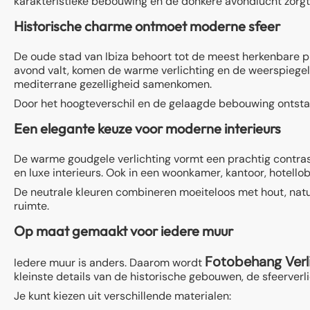
karakteristieke bebouwing en de donkere avondlucht zorgt v
Historische charme ontmoet moderne sfeer
De oude stad van Ibiza behoort tot de meest herkenbare ple
avond valt, komen de warme verlichting en de weerspiegeling
mediterrane gezelligheid samenkomen.
Door het hoogteverschil en de gelaagde bebouwing ontstaat
Een elegante keuze voor moderne interieurs
De warme goudgele verlichting vormt een prachtig contrast
en luxe interieurs. Ook in een woonkamer, kantoor, hotellobb
De neutrale kleuren combineren moeiteloos met hout, natuu
ruimte.
Op maat gemaakt voor iedere muur
Fotobehang Verli
Iedere muur is anders. Daarom wordt
kleinste details van de historische gebouwen, de sfeerverl
Je kunt kiezen uit verschillende materialen: