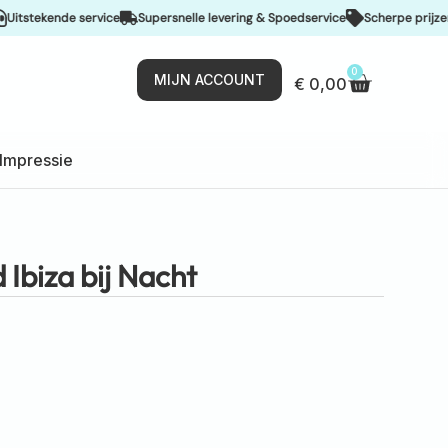
kende service
Supersnelle levering & Spoedservice
Scherpe prijzen
De 
0
MIJN ACCOUNT
€
0,00
Impressie
Ibiza bij Nacht