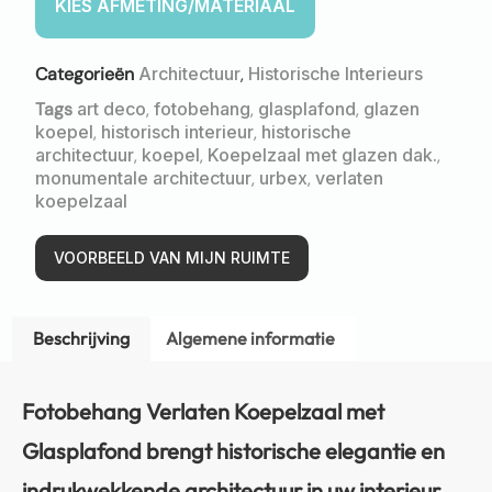
Categorieën
Architectuur
,
Historische Interieurs
Tags
art deco
,
fotobehang
,
glasplafond
,
glazen
koepel
,
historisch interieur
,
historische
architectuur
,
koepel
,
Koepelzaal met glazen dak.
,
monumentale architectuur
,
urbex
,
verlaten
koepelzaal
VOORBEELD VAN MIJN RUIMTE
Beschrijving
Algemene informatie
Fotobehang Verlaten Koepelzaal met
Glasplafond brengt historische elegantie en
indrukwekkende architectuur in uw interieur