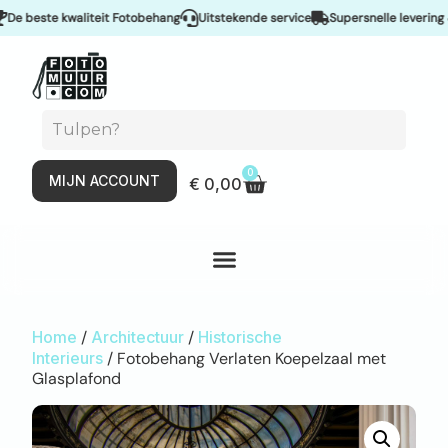
beste kwaliteit Fotobehang
Uitstekende service
Supersnelle levering & Sp
0
MIJN ACCOUNT
€
0,00
Home
/
Architectuur
/
Historische
Interieurs
/ Fotobehang Verlaten Koepelzaal met
Glasplafond