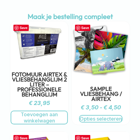
Maak je bestelling compleet
Save
Save
FOTOMUUR AIRTEX &
VLIESBEHANGLIJM 2
LITER –
SAMPLE
PROFESSIONELE
VLIESBEHANG /
BEHANGLIJM
AIRTEX
€
23,95
€
3,50
-
€
4,50
Toevoegen aan
Opties selecteren
winkelwagen
Save
Save