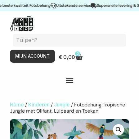
ste kwaliteit Fotobehang
Uitstekende service
Supersnelle levering & Spo
0
MIJN ACCOUNT
€
0,00
Home
/
Kinderen
/
Jungle
/ Fotobehang Tropische
Jungle met Olifant, Luipaard en Toekan