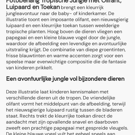
Fotobehang Tropische Jungle met Olifant,
Luipaard en Toekan
brengt een kleurrijk
jungleavontuur naar de baby- of kinderkamer. De
illustratie toont een imposante olifant, een nieuwsgierig
luipaard en een kleurrijke toekan tussen weelderige
tropische planten. Hoog boven de dieren vliegen een
papegaai en een kleine blauwe vogel door de jungle,
waardoor de afbeelding een levendige en avontuurlijke
uitstraling krijgt. De combinatie van diepe groentinten,
frisse blauwtinten en warme accenten zorgt voor een
speelse maar evenwichtige compositie die de fantasie
van kinderen prikkelt.
Een avontuurlijke jungle vol bijzondere dieren
Deze illustratie laat kinderen kennismaken met
verschillende dieren uit de tropen. De vriendelijke
olifant vormt het middelpunt van de afbeelding, terwijl
het nieuwsgierige luipaard rustig tussen de bladeren
staat. Rechts trekt de kleurrijke toekan direct de
aandacht met zijn opvallende snavel en daarboven
zweeft een prachtige papegaai met gespreide vleugels.
De kleine blauwe vogel vult het geheel speels aan.