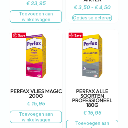
€
23,95
€
3,50
-
€
4,50
Toevoegen aan
Opties selecteren
winkelwagen
Save
Save
PERFAX VLIES MAGIC
PERFAX ALLE
200G
SOORTEN
PROFESSIONEEL
€
15,95
180G
€
15,95
Toevoegen aan
winkelwagen
Toevoegen aan