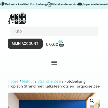
e beste kwaliteit Fotobehang
Uitstekende service
Supersnelle levering &
0
MIJN ACCOUNT
€
0,00
Home
/
Natuur
/
Strand & Zee
/ Fotobehang
Tropisch Strand met Kalksteenrots en Turquoise Zee