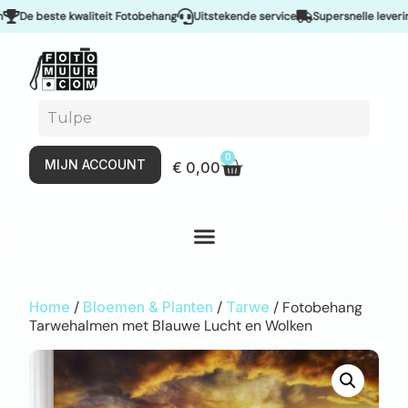
e beste kwaliteit Fotobehang
Uitstekende service
Supersnelle levering &
0
MIJN ACCOUNT
€
0,00
Home
/
Bloemen & Planten
/
Tarwe
/ Fotobehang
Tarwehalmen met Blauwe Lucht en Wolken